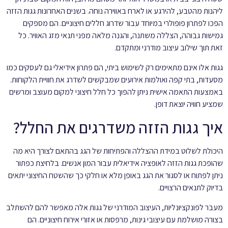
ליהנות מהטבע, להירגע או לארח באווירה נוחה. בשנים האחרונות גגות הזזה
הפכו לפתרון פופולרי במיוחד עבור שדרוג חללים חיצוניים. הם מספקים
גמישות גבוהה, הצללה משתנה, והגנה מלאה מפני תנאי מזג האוויר. כל
זאת תוך שילוב עיצוב מודרני ומתקדם.
גגות אלו אינם מתאימים רק לשימוש ביתי, הם פתרון אידיאלי גם לעסקים כמו
מסעדות, בתי קפה ואולמות אירועים שמבקשים לשדרג את חוויית הלקוחות.
באמצעות התאמה אישית ניתן להפוך כל חלל חיצוני למקום מעוצב ומרשים
שמציע חוויה יוצאת דופן.
איך גגות הזזה משדרגים את החלל?
היכולת לשלוט במידת ההצללה והפתיחות של הגג בהתאם לצורך היא מה
שהופכת גגות הזזה לאופציה אידיאלית עבור המון אנשים. בלחיצת כפתור
ניתן לפתוח או לסגור את הגג באופן מלא או חלקי כך שהשטח החיצוני יתאים
בדיוק לתנאים הרצויים.
מעבר לפונקציונליות, העיצוב המודרני של גגות אלה מאפשר להם להשתלב
בצורה מושלמת עם עיצובי גינות, מרפסות או אזורי אירוח חיצוניים. הם