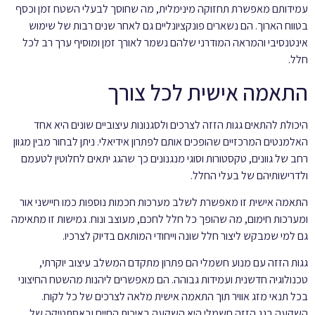
עמידותם מאפשרת תחזוקה מינימלית, מה שחוסך לבעלי השטח זמן וכסף
בטווח הארוך. הם נשארים פונקציונליים גם לאחר שנים רבות של שימוש
אינטנסיבי והמראה המודרני שלהם נשמר לאורך זמן ומוסיף ערך רב לכל
חלל.
התאמה אישית לכל צורך
היכולת להתאים גגות הזזה לצרכים ולסגנונות עיצוביים שונים היא אחד
האלמנטים המרכזיים שהופכים אותם לפתרון אידיאלי. ניתן לבחור מבין מגוון
רחב של גוונים, טקסטורות וסוגי מנגנונים כך שהגג יתאים לחלוטין לטעמם
ולדרישותיהם של בעלי החלל.
התאמה אישית זו מאפשרת לשלב מערכות חכמות נוספות כמו חיישני אור
ומערכות חימום, מה שהופך כל חלל לחכם, מעוצב ונוח. גמישות זו מתאימה
גם למי שמבקש ליצור חלל שונה וייחודי המותאם בדיוק לצרכיו.
גגות הזזה עם מנוע חשמלי הם פתרון מתקדם המשלב עיצוב יוקרתי,
טכנולוגיה חדשנית ועמידות גבוהה. הם מאפשרים ליהנות מהשטח החיצוני
בכל תנאי מזג אוויר תוך התאמה אישית מלאה לצרכים של כל לקוח.
השקעה בגג הזזה חשמלי היא השקעה באיכות החיים ובאסתטיקה של