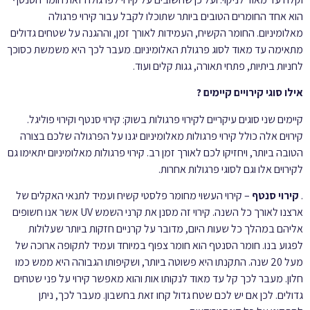
הוא אחד החומרים הטובים ביותר שתוכלו לקבל עבור קירוי פרגולה
מאלומיניום. החומר הקשיח, העמידות לאורך זמן, וההגנה על שטחים גדולים
מתאימה עד מאוד לסוג פרגולת האלומיניום. מעבר לכך היא משמשת כסוכך
לחניות ביתיות, פתחי תאורה, גגות קלים ועוד.
אילו סוגי קירויים קיימים ?
קיימים שני סוגים עיקריים לקירוי פרגולות בשוק: קירוי סנטף וקירוי פוליגל.
קירוים אלה כולל קירוי פרגולות מאלומיניום יגנו על הפרגולה שלכם בצורה
הטובה ביותר, ויחזיקו לכם לאורך זמן רב. קירוי פרגולות מאלומיניום יתאימו גם
לקירוים אלו וגם לסוגי פרגולות אחרות.
.
קירוי סנטף
– קירוי העשוי מחומר פלסטי קשיח ועמיד לתנאי האקלים של
ארצנו לאורך כל השנה. קירוי זה מסנן את קרני השמש UV אשר אנו חשופים
אליהם במהלך כל שעות היום, מדובר על קרניים חזקות ביותר שעלולות
לפגוע בנו. חומר הסנטף הוא חומר צפוף במיוחד ועמיד לתקופה ארוכה של
מעל 20 שנה. התקנתו היא פשוטה ביותר, ושקיפותו הגבוהה היא ממש כמו
חלון. מעבר לכך קל עד מאוד לנקותו אות והוא מאפשר קירוי על פני שטחים
גדולים. לכן אם יש לכם שטח גדול קחו זאת בחשבון. מעבר לכך, ניתן