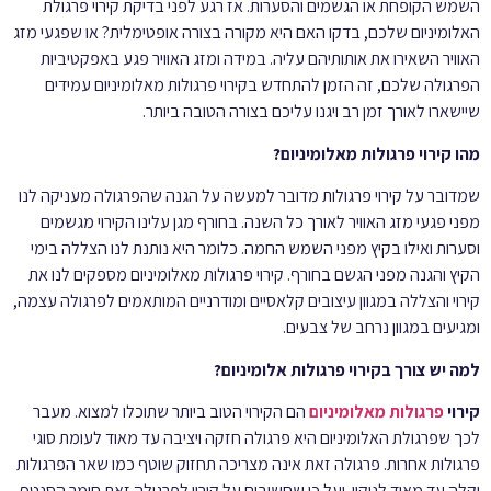
השמש הקופחת או הגשמים והסערות. אז רגע לפני בדיקת קירוי פרגולת
האלומיניום שלכם, בדקו האם היא מקורה בצורה אופטימלית? או שפגעי מזג
האוויר השאירו את אותותיהם עליה. במידה ומזג האוויר פגע באפקטיביות
הפרגולה שלכם, זה הזמן להתחדש בקירוי פרגולות מאלומיניום עמידים
שיישארו לאורך זמן רב ויגנו עליכם בצורה הטובה ביותר.
מהו קירוי פרגולות מאלומיניום?
שמדובר על קירוי פרגולות מדובר למעשה על הגנה שהפרגולה מעניקה לנו
מפני פגעי מזג האוויר לאורך כל השנה. בחורף מגן עלינו הקירוי מגשמים
וסערות ואילו בקיץ מפני השמש החמה. כלומר היא נותנת לנו הצללה בימי
הקיץ והגנה מפני הגשם בחורף. קירוי פרגולות מאלומיניום מספקים לנו את
קירוי והצללה במגוון עיצובים קלאסיים ומודרניים המותאמים לפרגולה עצמה,
ומגיעים במגוון נרחב של צבעים.
למה יש צורך בקירוי פרגולות אלומיניום?
קירוי
פרגולות מאלומיניום
הם הקירוי הטוב ביותר שתוכלו למצוא. מעבר
לכך שפרגולת האלומיניום היא פרגולה חזקה ויציבה עד מאוד לעומת סוגי
פרגולות אחרות. פרגולה זאת אינה מצריכה תחזוק שוטף כמו שאר הפרגולות
וקלה עד מאוד לניקוי. ועל כן שחשובים על קירוי לפרגולה זאת חומר הסנטף