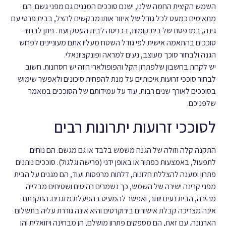
השמש הקיצית החמה שלנו, ישנם סוככים המגנים גם מפני גשם. הם
מתאימים כמעט לכל גודל של איזור אותו מבקשים להצל, בבית פרטי עם
גינה, במרפסת של בית קומות, בכניסה לבית העסק ועוד. ניתן לבחור
סוככים בהתאמה אישית לפי גודל השטח מעליו אתם מעוניינים לפרוש
הגנה ולבחור סוכך מעוצב, נעים למראה ופונקציונאלי.
יש לקחת בחשבון שלפתרון הקל והפופולארי הזה יש חסרונות. חשוב
לבחור סוככי זרועות איכותיים על מנת להפחית סיכונים ולאפשר שימוש
בסוככים לאורך שנים רבות. עוד על עמידותם של הסוככים במאמר
שלפניכם.
לסוככי זרועות יתרונות רבים
התקנה קלה וזולה של הגנה משמש בלבד או גם מגשם. הם נוחים
לתפעול, באמצעות כפתור או באופן ידני (פרישה וגלגול).
סוככים נותנים
פתרון ומענה להצללת חלונות, דלתות מרפסות ועוד, הם מגנים על הבית
מפני קרינה ישירה של השמש, כך נשמרים רהיטים ושטיחים מבלייה
מהירה, הבית נעים יותר, ואפשר להמעיט בהפעלת מזגנים.
התקנתם
אינה מצריכה קבלת אישורים בירוקרטים והיא אינה גוררת עליה בתשלום
הארנונה. עם זאת, הם מספקים פתרון מושלם, הן מבחינה ויזואלית והן