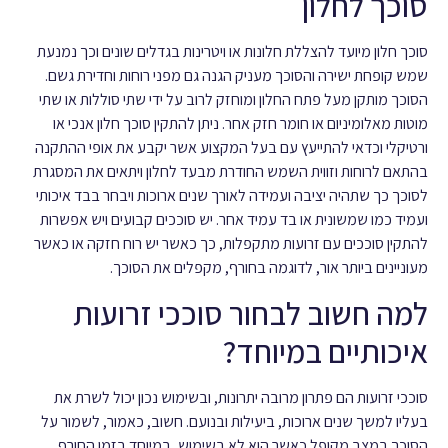
סוכך לחלון
סוכך חלון מיועד להצללת חלונות או ויטרינות בגדלים שונים וכך נמנעת
שמש קופחת ישירה והסוכך מעניק הגנה גם מפני רוחות וחדירת גשם.
הסוכך מותקן מעל פתח החלון ומוחזק לרוב על ידי שתי סוללות או שתי
מוטות מאלומיניום או חומר חזק אחר. ניתן להתקין סוכך חלון אנכי או
ורטיקלי וכדאי להתייעץ עם בעל המקצוע אשר יקבע את אופי ההתקנה
בהתאם לרוחות וזווית השמש החודרת מבעד לחלון ויתאים את המסגרת
לסוכך כך שתהיה יציבה ועמידה לאורך שנים ארוכות ויבחר בבד איכותי
ועמיד כמו שמשונית או בד עמיד אחר. יש סוככים קבועים ויש אפשרות
להתקין סוככים עם זרועות מתקפלות, כך כאשר יש רוח חזקה או כאשר
מעוניינים ביותר אור, לדוגמה בחורף, מקפלים את הסוכך.
למה חשוב לבחור סוככי זרועות
איכותיים במיוחד?
סוככי זרועות הם פתרון מרובה יתרונות, ובשימוש נכון יכול לשרת את
בעליו למשך שנים ארוכות, ביעילות ובנועם. חשוב, כאמור, לשמור על
הסוכך במצב מקופל כאשר הוא לא בשימוש, במיוחד בזמן החורף.