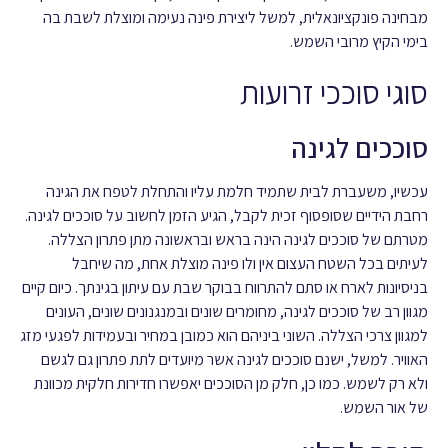
מבחינה פונקציונאלית, למשל ליצירת פינה נעימה ומוצלת לשבת בה
בימי הקיץ מרובי השמש.
סוגי סוככי זרועות
סוככים לגינה
עכשיו, משעברת לבית שתמיד חלמת עליו והתחלת לטפח את הגינה
רחבת הידיים שסופסוף זכית לקבל, הגיע הזמן לחשוב על סוככים לגינה.
מטרתם של סוככים לגינה הינה בראש ובראשונה מתן פתרון הצללה.
לעיתים בכל השטח העצום אין ולו פינה מוצלת אחת, מה שיחבל
בניסיונות לארח או סתם להתרווח בבוקר שבת עם עיתון בגינתך. כיום קיים
מגוון רב של סוככים לגינה, מחומרים שונים ובמנגנונים שונים, העונים
למגוון צרכי הצללה. השוני ביניהם הוא כמובן במחיר ובעמידות לפגעי מזג
האוויר. למשל, ישנם סוככים לגינה אשר מיועדים לתת פתרון גם לגשם
ולא רק לשמש. כמו כן, חלק מן הסוככים יאפשרו חדירות חלקית מכוונת
של אור השמש.