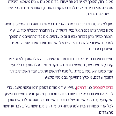
מטיב ירוד, הסוכך לא ימלא את ייעודו. בדים מסוגים שונים משמשי ליצירת
סוככים. סוגי בדים מוצעים לכם במרקמים שונים, בטווח מחירים המאפשר
רכישה לפי היכולת.
ניתן למצוא מבחר סוככים במרכז אבל גם באזורים נוספים. באמצעות טופס
מקוון באתר ניתן לפנות אל נציגי השירות של החברה לקבלת מידע, ייעוץ
והצעת מחיר. ניתן לבחור צבע וגוום מועדפים, אם כדי להתאים את הסוכך
למרקם העיצובי ולהרכב הצבעים של המתחם ואם מאחר שצבע מסוים
נושא חן בעיניכם.
חשיבות איכות בדים לסוככים נובעת מחשיפה רבה של הסוכך למזג אוויר
קיצוני, שמש וגשם, המאיימים גורם שחיקה מתמיד על הסוכך בכלל ועל
הבד ממנו הוא עשוי בפרט. על מנת להתאים את סוג הבד האיכותי ביותר
לסוכך שלכם, מומלץ להתייעץ עם אנשי מקצוע.
בדים לסוככים
כגון
דראלון
, PVC ועוד אמורים לספק חיפוי וכיסוי מיטבי. כדי
לוודא את איכות הכיסוי נדרשת הבנה בתכונותיו; מכאן נובעת חשיבות הייעוץ
המקצועי עם נציגי השירות של החברות השונות. רצוי ואפשר להתאים סוכך
לכל אחד מפתחי הבית ולמרפסתו- קטן או גדול, אם חיפוי עילי בלבד או חיפוי
מהצדדים.