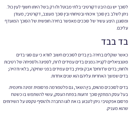
לסוכך יש גם היבט דקורטיבי בלתי מבוטל ולו רק בשל היותו חשוף לעין כול.
ניתן לשלב בין סוכך איכותי ובטיחותי ובין סוכך מעוצב, דקורטיבי, מעודן
ומסוגנן. היצע עשיר של סוככים מאפשר בחירה חופשית של הסוכך המועדף
עליכם.
בד בבד
כאשר שוקלים בחירה בין בדים לסוככים חשוב לוודא כי עם סוגי בדים
פוטנציאליים לקנייה נמנים בדים עמידים לרוח, לספיגה ולספיחה של רטיבות
ולחות; בדים ש'דוחים' אבק ופיח; בדים עמידים בפני שחיקה, בלאי ודהייה;
בדים שמשך האחריות עליהם הוא שנים אחדות.
בדים לסוככים מהווים, בין השאר, גם פלטפורמה פרסומית זמינה וחינמית.
בעל עסק המתקין סוכך זרועות בפתח העסק, עשוי להשתמש בו כשטח
פרסום אפקטיבי: ניתן לטבוע בו את לוגו החברה ולהוסיף טקסט על השירותים
שהוא מעניק.